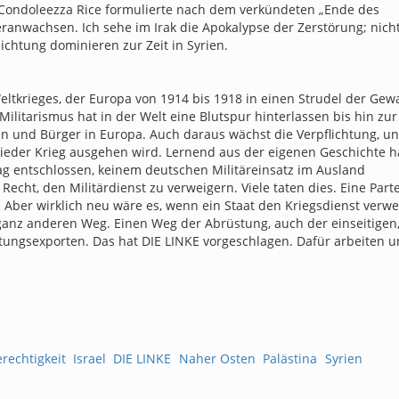
a. Condoleezza Rice formulierte nach dem verkündeten „Ende des
ranwachsen. Ich sehe im Irak die Apokalypse der Zerstörung; nich
chtung dominieren zur Zeit in Syrien.
ltkrieges, der Europa von 1914 bis 1918 in einen Strudel der Gewa
ilitarismus hat in der Welt eine Blutspur hinterlassen bis hin zur
n und Bürger in Europa. Auch daraus wächst die Verpflichtung, un
ieder Krieg ausgehen wird. Lernend aus der eigenen Geschichte h
ag entschlossen, keinem deutschen Militäreinsatz im Ausland
ht, den Militärdienst zu verweigern. Viele taten dies. Eine Parte
. Aber wirklich neu wäre es, wenn ein Staat den Kriegsdienst verw
ganz anderen Weg. Einen Weg der Abrüstung, auch der einseitigen
stungsexporten. Das hat DIE LINKE vorgeschlagen. Dafür arbeiten 
rechtigkeit
Israel
DIE LINKE
Naher Osten
Palästina
Syrien