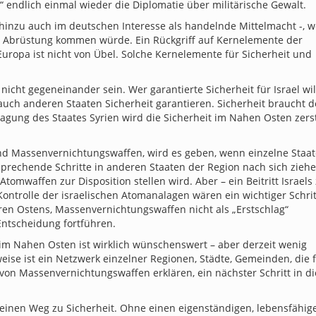
e“ endlich einmal wieder die Diplomatie über militärische Gewalt.
 hinzu auch im deutschen Interesse als handelnde Mittelmacht -, 
r Abrüstung kommen würde. Ein Rückgriff auf Kernelemente der
uropa ist nicht von Übel. Solche Kernelemente für Sicherheit und
nicht gegeneinander sein. Wer garantierte Sicherheit für Israel wil
 auch anderen Staaten Sicherheit garantieren. Sicherheit braucht d
hlagung des Staates Syrien wird die Sicherheit im Nahen Osten zers
nd Massenvernichtungswaffen, wird es geben, wenn einzelne Staa
sprechende Schritte in anderen Staaten der Region nach sich ziehe
Atomwaffen zur Disposition stellen wird. Aber – ein Beitritt Israel
ontrolle der israelischen Atomanalagen wären ein wichtiger Schrit
ren Ostens, Massenvernichtungswaffen nicht als „Erstschlag“
Entscheidung fortführen.
im Nahen Osten ist wirklich wünschenswert – aber derzeit wenig
eise ist ein Netzwerk einzelner Regionen, Städte, Gemeinden, die f
von Massenvernichtungswaffen erklären, ein nächster Schritt in d
inen Weg zu Sicherheit. Ohne einen eigenständigen, lebensfähig