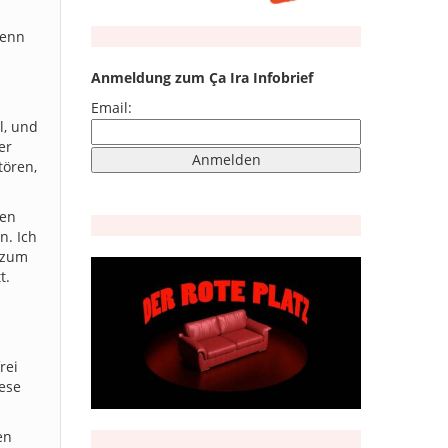
wenn
Anmeldung zum Ça Ira Infobrief
Email:
l, und
er
tören,
ten
n. Ich
s zum
t.
rei
iese
en