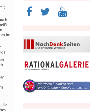
mit
 auch
eißt,
en
nzen im
m
rde.
nen
ch
 an
ns
 die
ches