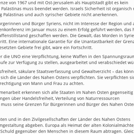
nze von 1967 und mit Ost-Jerusalem als Hauptstadt gibt es kein
 Palästinas muss beendet werden. Israels Sicherheit ist organisch 
g Palästinas und auch syrischer Gebiete nicht anerkennen.
r Bürgerinnen und Bürger Syriens, nicht im Interesse der Region und
rienkonferenz im Januar muss zu einem Erfolg geführt werden, das h
ffenstillstand geschaffen werden. Die Gewalt, das Morden in Syri
ritt. Eine internationale Garantie für die Unantastbarkeit der Gre
etzten Gebiete frei gibt, wäre ein Fortschritt.
über die UNO eine Verpflichtung, keine Waffen in den Spannungsrau
äufe zur Verfügung zu stellen, ausgearbeitet und verabschiedet wü
ionsfreiheit, säkulare Staatsverfassung und Gewaltverzicht – das kön
sich die Länder des Nahen Ostens verpflichten. Sie verpflichten si
berechtigung von Mann und Frau zu achten.
menarbeit erkennen sich alle Staaten im Nahen Osten gegenseitig
ngen über Handelsfreiheit, Verteilung von Naturressourcen
opa muss seine Grenzen für Bürgerinnen und Bürger des Nahen Oste
aten und in den Zivilgesellschaften der Länder des Nahen Ostens
gestaltung abgeben. Europa als Heimat der alten Kolonialmächte,
e Schuld gegenüber den Menschen in diesem Raum abtragen. Glei