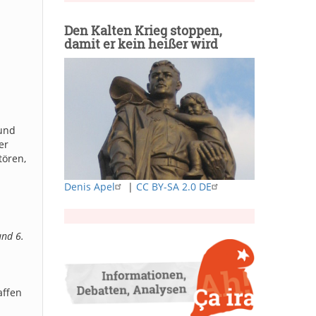
Den Kalten Krieg stoppen,
damit er kein heißer wird
 und
er
tören,
Denis Apel
|
CC BY-SA 2.0 DE
und 6.
affen