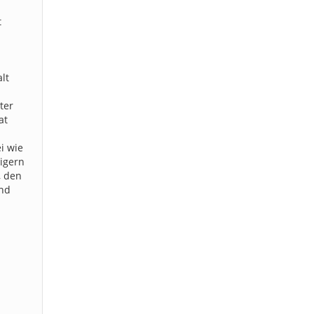
t
lt
ter
at
i wie
eigern
, den
und