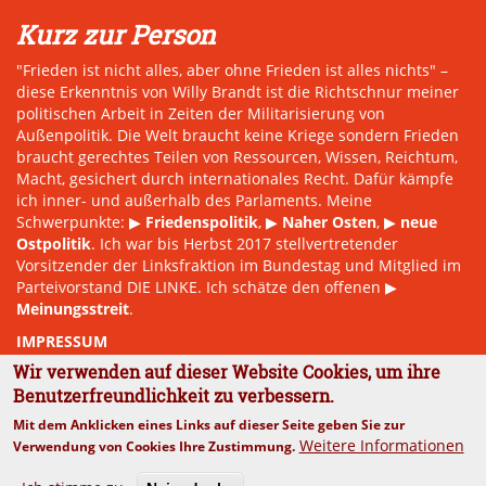
Kurz zur Person
"Frieden ist nicht alles, aber ohne Frieden ist alles nichts" –
diese Erkenntnis von Willy Brandt ist die Richtschnur meiner
politischen Arbeit in Zeiten der Militarisierung von
Außenpolitik. Die Welt braucht keine Kriege sondern Frieden
braucht gerechtes Teilen von Ressourcen, Wissen, Reichtum,
Macht, gesichert durch internationales Recht. Dafür kämpfe
ich inner- und außerhalb des Parlaments. Meine
Schwerpunkte: ▶
Friedenspolitik
, ▶
Naher Osten
, ▶
neue
Ostpolitik
. Ich war bis Herbst 2017 stellvertretender
Vorsitzender der Linksfraktion im Bundestag und Mitglied im
Parteivorstand DIE LINKE. Ich schätze den offenen ▶
Meinungsstreit
.
IMPRESSUM
Wir verwenden auf dieser Website Cookies, um ihre
Benutzerfreundlichkeit zu verbessern.
Mit dem Anklicken eines Links auf dieser Seite geben Sie zur
Weitere Informationen
Verwendung von Cookies Ihre Zustimmung.