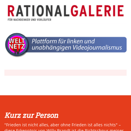
Kurz zur Person
"Frieden ist nicht alles, aber ohne Frieden ist alles nichts" –
diese Erkenntnis von Willy Brandt ist die Richtschnur meiner