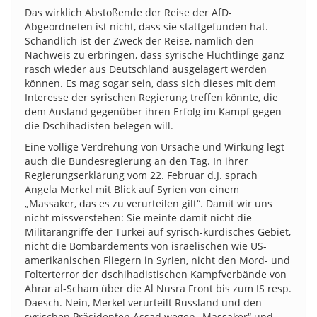
Das wirklich Abstoßende der Reise der AfD-
Abgeordneten ist nicht, dass sie stattgefunden hat.
Schändlich ist der Zweck der Reise, nämlich den
Nachweis zu erbringen, dass syrische Flüchtlinge ganz
rasch wieder aus Deutschland ausgelagert werden
können. Es mag sogar sein, dass sich dieses mit dem
Interesse der syrischen Regierung treffen könnte, die
dem Ausland gegenüber ihren Erfolg im Kampf gegen
die Dschihadisten belegen will.
Eine völlige Verdrehung von Ursache und Wirkung legt
auch die Bundesregierung an den Tag. In ihrer
Regierungserklärung vom 22. Februar d.J. sprach
Angela Merkel mit Blick auf Syrien von einem
„Massaker, das es zu verurteilen gilt“. Damit wir uns
nicht missverstehen: Sie meinte damit nicht die
Militärangriffe der Türkei auf syrisch-kurdisches Gebiet,
nicht die Bombardements von israelischen wie US-
amerikanischen Fliegern in Syrien, nicht den Mord- und
Folterterror der dschihadistischen Kampfverbände von
Ahrar al-Scham über die Al Nusra Front bis zum IS resp.
Daesch. Nein, Merkel verurteilt Russland und den
syrischen Präsidenten Assad wegen „Massaker“ und