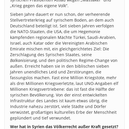
„Krieg gegen das eigene Volk“.
Sieben Jahre dauert er nun schon, der verheerende
Stellvertreterkrieg auf syrischem Boden, an dem auch
Deutschland beteiligt ist. Seit sieben Jahren verfolgen
die NATO-Staaten, die USA, die um Hegemonie
kämpfenden regionalen Mächte Türkei, Saudi-Arabien,
Israel, auch Katar oder die Vereinigten Arabischen
Emirate mischen mit, ein gleichgerichtetes Ziel: Die
Zerschlagung des Syrischen Staates, seine
Balkanisierung
, und den politischen Regime-Change von
außen. Erreicht haben sie in den biblischen sieben
Jahren unendliches Leid und Zerstörungen, die
fassungslos machen. Fast eine Million Kriegstote, mehr
als drei Millionen Kriegsverletzte, laut UNO-Angaben elf
Millionen Kriegsvertriebene: das ist fast die Hälfte der
syrischen Bevölkerung. Von der einst entwickelten
Infrastruktur des Landes ist kaum etwas übrig, die
Industrie nahezu zerstört, viele Städte und Dörfer
verwüstet, großartiges kulturelles Erbe der Menschheit
geplündert und tief verwundet.
Wer hat in Syrien das Völkerrecht außer Kraft gesetzt?