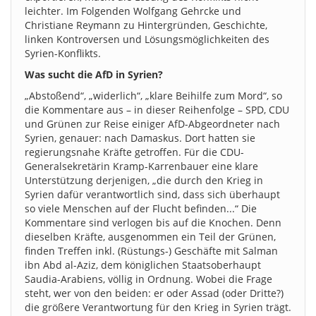
leichter. Im Folgenden Wolfgang Gehrcke und
Christiane Reymann zu Hintergründen, Geschichte,
linken Kontroversen und Lösungsmöglichkeiten des
Syrien-Konflikts.
Was sucht die AfD in Syrien?
„Abstoßend“, „widerlich“, „klare Beihilfe zum Mord“, so
die Kommentare aus – in dieser Reihenfolge – SPD, CDU
und Grünen zur Reise einiger AfD-Abgeordneter nach
Syrien, genauer: nach Damaskus. Dort hatten sie
regierungsnahe Kräfte getroffen. Für die CDU-
Generalsekretärin Kramp-Karrenbauer eine klare
Unterstützung derjenigen, „die durch den Krieg in
Syrien dafür verantwortlich sind, dass sich überhaupt
so viele Menschen auf der Flucht befinden...“ Die
Kommentare sind verlogen bis auf die Knochen. Denn
dieselben Kräfte, ausgenommen ein Teil der Grünen,
finden Treffen inkl. (Rüstungs-) Geschäfte mit Salman
ibn Abd al-Aziz, dem königlichen Staatsoberhaupt
Saudia-Arabiens, völlig in Ordnung. Wobei die Frage
steht, wer von den beiden: er oder Assad (oder Dritte?)
die größere Verantwortung für den Krieg in Syrien trägt.