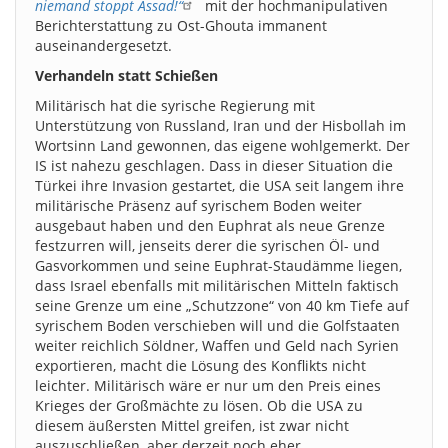
niemand stoppt Assad!“
mit der hochmanipulativen
Berichterstattung zu Ost-Ghouta immanent
auseinandergesetzt.
Verhandeln statt Schießen
Militärisch hat die syrische Regierung mit
Unterstützung von Russland, Iran und der Hisbollah im
Wortsinn Land gewonnen, das eigene wohlgemerkt. Der
IS ist nahezu geschlagen. Dass in dieser Situation die
Türkei ihre Invasion gestartet, die USA seit langem ihre
militärische Präsenz auf syrischem Boden weiter
ausgebaut haben und den Euphrat als neue Grenze
festzurren will, jenseits derer die syrischen Öl- und
Gasvorkommen und seine Euphrat-Staudämme liegen,
dass Israel ebenfalls mit militärischen Mitteln faktisch
seine Grenze um eine „Schutzzone“ von 40 km Tiefe auf
syrischem Boden verschieben will und die Golfstaaten
weiter reichlich Söldner, Waffen und Geld nach Syrien
exportieren, macht die Lösung des Konflikts nicht
leichter. Militärisch wäre er nur um den Preis eines
Krieges der Großmächte zu lösen. Ob die USA zu
diesem äußersten Mittel greifen, ist zwar nicht
auszuschließen, aber derzeit noch eher