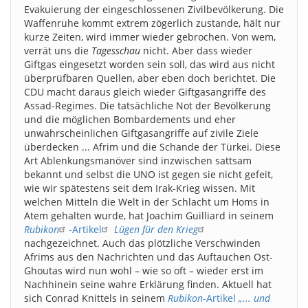
Evakuierung der eingeschlossenen Zivilbevölkerung. Die
Waffenruhe kommt extrem zögerlich zustande, hält nur
kurze Zeiten, wird immer wieder gebrochen. Von wem,
verrät uns die
Tagesschau
nicht. Aber dass wieder
Giftgas eingesetzt worden sein soll, das wird aus nicht
überprüfbaren Quellen, aber eben doch berichtet. Die
CDU macht daraus gleich wieder Giftgasangriffe des
Assad-Regimes. Die tatsächliche Not der Bevölkerung
und die möglichen Bombardements und eher
unwahrscheinlichen Giftgasangriffe auf zivile Ziele
überdecken ... Afrim und die Schande der Türkei. Diese
Art Ablenkungsmanöver sind inzwischen sattsam
bekannt und selbst die UNO ist gegen sie nicht gefeit,
wie wir spätestens seit dem Irak-Krieg wissen. Mit
welchen Mitteln die Welt in der Schlacht um Homs in
Atem gehalten wurde, hat Joachim Guilliard in seinem
Rubikon
-Artikel
Lügen für den Krieg
nachgezeichnet. Auch das plötzliche Verschwinden
Afrims aus den Nachrichten und das Auftauchen Ost-
Ghoutas wird nun wohl – wie so oft – wieder erst im
Nachhinein seine wahre Erklärung finden. Aktuell hat
sich Conrad Knittels in seinem
Rubikon
-Artikel
„... und