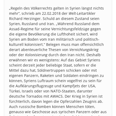
„Regeln des Völkerrechts gelten in Syrien längst nichts
mehr“, schrieb am 22.02.2018 der
Welt-
Leitartikler
Richard Herzinger. Schuld an diesem Zustand seien
Syrien, Russland und Iran. „Während Russland dem
Assad-Regime für seine Vernichtungsfeldzüge gegen
die eigene Bevölkerung die Lufthoheit sichert, wird
Syrien am Boden vom Iran militärisch und politisch-
kulturell kolonisiert.“ Belegen muss man offensichtlich
derart abenteuerliche Thesen von
Vernichtungskrieg
oder der
Kolonisierung
durch den Iran nicht. Deshalb
erwähnen wir es wenigstens: Auf das Gebiet Syriens
scheint derzeit jeder beliebige Staat, sofern er die
Mittel dazu hat, Söldnertruppen schicken oder mit
eigenen Panzern, Raketen und Soldaten eindringen zu
können, Syriens Luftraum schein vogelfrei zu sein für
die Aufklärungsflugzeuge und Kampfjets der USA,
Türkei, Israels oder von NATO-Staaten, darunter
deutsche Tornados mit AWACS. Der Krieg in Syrien ist
fürchterlich, davon legen die Opferzahlen Zeugnis ab.
Auch russische Bomben können Menschen töten,
genauso wie Geschosse aus syrischen Panzern oder aus