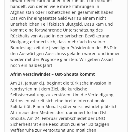
bewaffneten Formationen mehrheitlich um Söldner
handelt, von denen viele ihre Erfahrungen in
Afghanistan oder Tschetschenien gesammelt haben.
Das von ihr eingesetzte Geld war zu einem nicht
unerheblichen Teil faktisch Blutgeld. Dazu kam und
kommt eine fortwährende Unterschätzung des
Rückhalts von Assad in der syrischen Bevölkerung.
Wolfgang erinnert sich, dass mehrfach in seiner
Bundestagszeit die jeweiligen Präsidenten des BND in
den Auswärtigen Ausschuss geladen waren und immer
wieder mit der Prognose glänzten: Wir geben Assad
noch ein halbes Jahr!
Afrim verschwindet – Ost-Ghouta kommt
Am 21. Januar d.J. beginnt die türkische Invasion in
Nordsyrien mit dem Ziel, die kurdische
Selbstverwaltung zu zerstören. Um die Verteidigung
Afrims entwickelt sich eine breite internationale
Solidarität. Einen Monat später verschwindet plötzlich
Afrim aus den Medien, dort dominiert fortan Ost-
Ghouta. Am 24. Februar verabschiedet der UNO-
Sicherheitsrat eine Resolution zu einer 30-tägigen
Waffenruhe zur Versorgung und möglichen