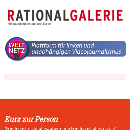
Kurz zur Person
"Frieden ist nicht alles, aber ohne Frieden ist alles nichts" –