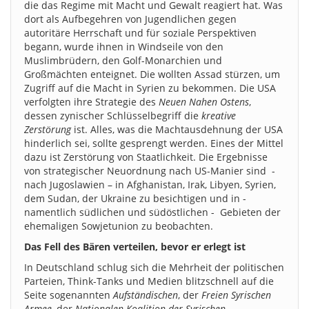
die das Regime mit Macht und Gewalt reagiert hat. Was
dort als Aufbegehren von Jugendlichen gegen
autoritäre Herrschaft und für soziale Perspektiven
begann, wurde ihnen in Windseile von den
Muslimbrüdern, den Golf-Monarchien und
Großmächten enteignet. Die wollten Assad stürzen, um
Zugriff auf die Macht in Syrien zu bekommen. Die USA
verfolgten ihre Strategie des
Neuen Nahen Ostens
,
dessen zynischer Schlüsselbegriff die
kreative
Zerstörung
ist. Alles, was die Machtausdehnung der USA
hinderlich sei, sollte gesprengt werden. Eines der Mittel
dazu ist Zerstörung von Staatlichkeit. Die Ergebnisse
von strategischer Neuordnung nach US-Manier sind -
nach Jugoslawien – in Afghanistan, Irak, Libyen, Syrien,
dem Sudan, der Ukraine zu besichtigen und in -
namentlich südlichen und südöstlichen - Gebieten der
ehemaligen Sowjetunion zu beobachten.
Das Fell des Bären verteilen, bevor er erlegt ist
In Deutschland schlug sich die Mehrheit der politischen
Parteien, Think-Tanks und Medien blitzschnell auf die
Seite sogenannten
Aufständischen
, der
Freien Syrischen
Armee
, der
Nationalen Koalition der Syrischen