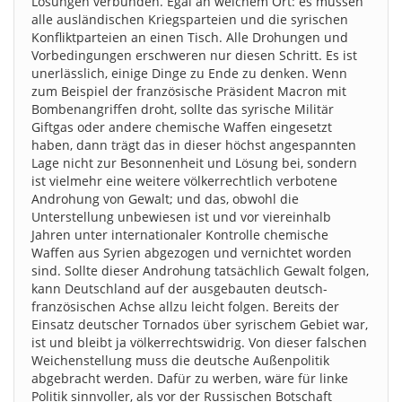
Lösungen verbunden. Egal an welchem Ort: es müssen
alle ausländischen Kriegsparteien und die syrischen
Konfliktparteien an einen Tisch. Alle Drohungen und
Vorbedingungen erschweren nur diesen Schritt. Es ist
unerlässlich, einige Dinge zu Ende zu denken. Wenn
zum Beispiel der französische Präsident Macron mit
Bombenangriffen droht, sollte das syrische Militär
Giftgas oder andere chemische Waffen eingesetzt
haben, dann trägt das in dieser höchst angespannten
Lage nicht zur Besonnenheit und Lösung bei, sondern
ist vielmehr eine weitere völkerrechtlich verbotene
Androhung von Gewalt; und das, obwohl die
Unterstellung unbewiesen ist und vor viereinhalb
Jahren unter internationaler Kontrolle chemische
Waffen aus Syrien abgezogen und vernichtet worden
sind. Sollte dieser Androhung tatsächlich Gewalt folgen,
kann Deutschland auf der ausgebauten deutsch-
französischen Achse allzu leicht folgen. Bereits der
Einsatz deutscher Tornados über syrischem Gebiet war,
ist und bleibt ja völkerrechtswidrig. Von dieser falschen
Weichenstellung muss die deutsche Außenpolitik
abgebracht werden. Dafür zu werben, wäre für linke
Politik sinnvoller, als vor der Russischen Botschaft