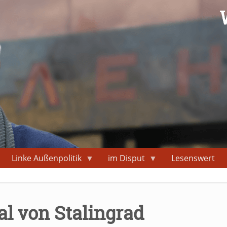
Linke Außenpolitik
im Disput
Lesenswert
al von Stalingrad