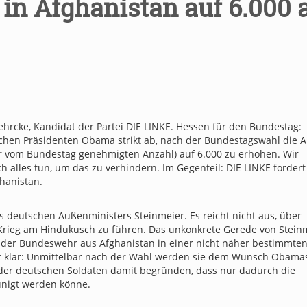
in Afghanistan auf 6.000 
hrcke, Kandidat der Partei DIE LINKE. Hessen für den Bundestag:
schen Präsidenten Obama strikt ab, nach der Bundestagswahl die 
r vom Bundestag genehmigten Anzahl) auf 6.000 zu erhöhen. Wir
alles tun, um das zu verhindern. Im Gegenteil: DIE LINKE fordert
hanistan.
s deutschen Außenministers Steinmeier. Es reicht nicht aus, über
 Krieg am Hindukusch zu führen. Das unkonkrete Gerede von Stein
 der Bundeswehr aus Afghanistan in einer nicht näher bestimmte
ist klar: Unmittelbar nach der Wahl werden sie dem Wunsch Obama
der deutschen Soldaten damit begründen, dass nur dadurch die
unigt werden könne.