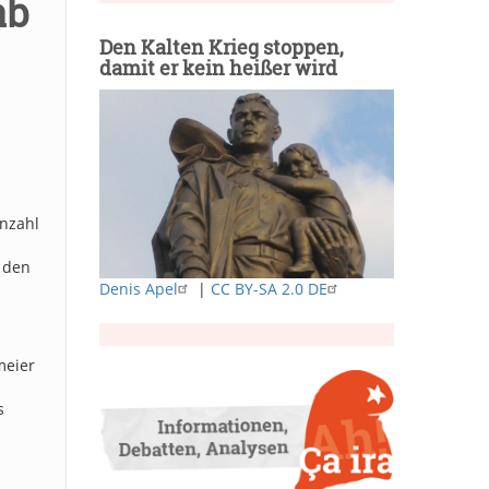
ab
Den Kalten Krieg stoppen,
damit er kein heißer wird
Anzahl
 den
Denis Apel
|
CC BY-SA 2.0 DE
meier
n
s