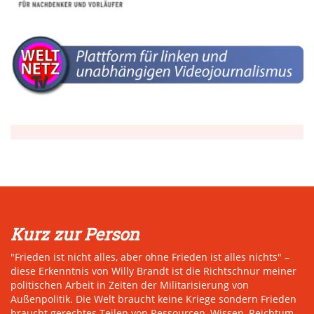
Kurz zur Person
"Frieden ist nicht alles, aber ohne Frieden ist alles nichts" –
diese Erkenntnis von Willy Brandt ist die Richtschnur meiner
politischen Arbeit in Zeiten der Militarisierung von
Außenpolitik. Die Welt braucht keine Kriege sondern Frieden
braucht gerechtes Teilen von Ressourcen, Wissen, Reichtum,