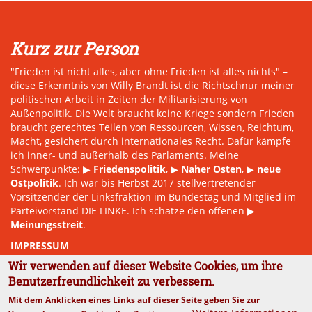
Kurz zur Person
"Frieden ist nicht alles, aber ohne Frieden ist alles nichts" –
diese Erkenntnis von Willy Brandt ist die Richtschnur meiner
politischen Arbeit in Zeiten der Militarisierung von
Außenpolitik. Die Welt braucht keine Kriege sondern Frieden
braucht gerechtes Teilen von Ressourcen, Wissen, Reichtum,
Macht, gesichert durch internationales Recht. Dafür kämpfe
ich inner- und außerhalb des Parlaments. Meine
Schwerpunkte: ▶
Friedenspolitik
, ▶
Naher Osten
, ▶
neue
Ostpolitik
. Ich war bis Herbst 2017 stellvertretender
Vorsitzender der Linksfraktion im Bundestag und Mitglied im
Parteivorstand DIE LINKE. Ich schätze den offenen ▶
Meinungsstreit
.
IMPRESSUM
Wir verwenden auf dieser Website Cookies, um ihre
Benutzerfreundlichkeit zu verbessern.
Mit dem Anklicken eines Links auf dieser Seite geben Sie zur