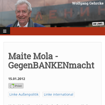
Direkt
zum
Inhalt
Maite Mola -
GegenBANKENmacht
15.01.2012
Linke Außenpolitik
Linke international