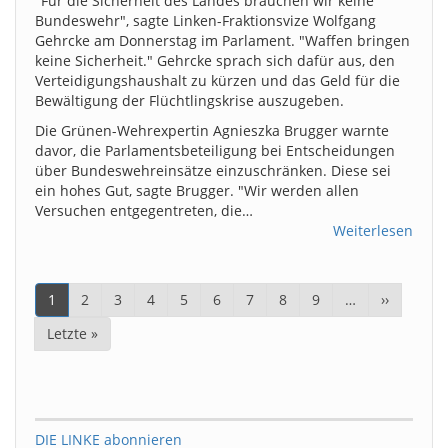
"Für die Sicherheit des Landes brauchen wir keine
Bundeswehr", sagte Linken-Fraktionsvize Wolfgang
Gehrcke am Donnerstag im Parlament. "Waffen bringen
keine Sicherheit." Gehrcke sprach sich dafür aus, den
Verteidigungshaushalt zu kürzen und das Geld für die
Bewältigung der Flüchtlingskrise auszugeben.
Die Grünen-Wehrexpertin Agnieszka Brugger warnte
davor, die Parlamentsbeteiligung bei Entscheidungen
über Bundeswehreinsätze einzuschränken. Diese sei
ein hohes Gut, sagte Brugger. "Wir werden allen
Versuchen entgegentreten, die…
Weiterlesen
Seitennummerierung
Aktuelle
1
Page
2
Page
3
Page
4
Page
5
Page
6
Page
7
Page
8
Page
9
…
Nächste
››
Seite
Seite
Letzte
Letzte »
Seite
DIE LINKE abonnieren