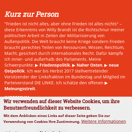
Kurz zur Person
"Frieden ist nicht alles, aber ohne Frieden ist alles nichts" –
diese Erkenntnis von Willy Brandt ist die Richtschnur meiner
politischen Arbeit in Zeiten der Militarisierung von
Außenpolitik. Die Welt braucht keine Kriege sondern Frieden
braucht gerechtes Teilen von Ressourcen, Wissen, Reichtum,
Macht, gesichert durch internationales Recht. Dafür kämpfe
ich inner- und außerhalb des Parlaments. Meine
Schwerpunkte: ▶
Friedenspolitik
, ▶
Naher Osten
, ▶
neue
Ostpolitik
. Ich war bis Herbst 2017 stellvertretender
Vorsitzender der Linksfraktion im Bundestag und Mitglied im
Parteivorstand DIE LINKE. Ich schätze den offenen ▶
Meinungsstreit
.
IMPRESSUM
Wir verwenden auf dieser Website Cookies, um ihre
Benutzerfreundlichkeit zu verbessern.
Mit dem Anklicken eines Links auf dieser Seite geben Sie zur
Weitere Informationen
Verwendung von Cookies Ihre Zustimmung.