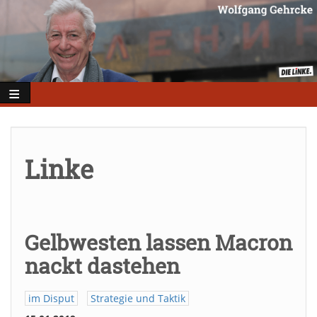
Direkt
zum
Inhalt
Linke
Gelbwesten lassen Macron
nackt dastehen
im Disput
Strategie und Taktik