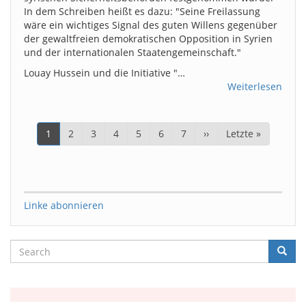
In dem Schreiben heißt es dazu: "Seine Freilassung
wäre ein wichtiges Signal des guten Willens gegenüber
der gewaltfreien demokratischen Opposition in Syrien
und der internationalen Staatengemeinschaft."
Louay Hussein und die Initiative "…
Weiterlesen
Seitennummerierung
Aktuelle
1
Page
2
Page
3
Page
4
Page
5
Page
6
Page
7
Nächste
››
Letzte
Letzte »
Seite
Seite
Seite
Linke abonnieren
Search
Searc
Suche