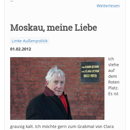
Weiterlesen
Moskau, meine Liebe
Linke Außenpolitik
01.02.2012
Ich
stehe
auf
dem
Roten
Platz.
Es ist
grausig kalt. Ich möchte gern zum Grabmal von Clara