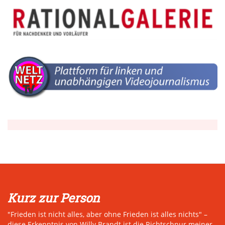
Kurz zur Person
"Frieden ist nicht alles, aber ohne Frieden ist alles nichts" –
diese Erkenntnis von Willy Brandt ist die Richtschnur meiner