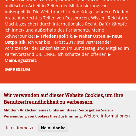
politischen Arbeit in Zeiten der Militarisierung von
Außenpolitik. Die Welt braucht keine Kriege sondern Frieden
braucht gerechtes Teilen von Ressourcen, Wissen, Reichtum,
Macht, gesichert durch internationales Recht. Dafür kämpfe
ich inner- und außerhalb des Parlaments. Meine
Schwerpunkte: ▶
Friedenspolitik
, ▶
Naher Osten
, ▶
neue
Ostpolitik
. Ich war bis Herbst 2017 stellvertretender
Vorsitzender der Linksfraktion im Bundestag und Mitglied im
Parteivorstand DIE LINKE. Ich schätze den offenen ▶
Meinungsstreit
.
IMPRESSUM
Wir verwenden auf dieser Website Cookies, um ihre
Benutzerfreundlichkeit zu verbessern.
Mit dem Anklicken eines Links auf dieser Seite geben Sie zur
Weitere Informationen
Verwendung von Cookies Ihre Zustimmung.
Ich stimme zu
Nein, danke