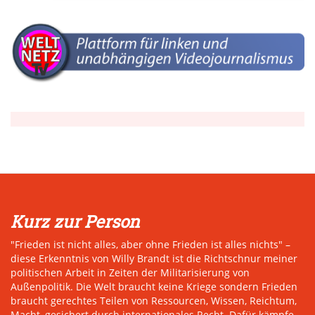
Kurz zur Person
"Frieden ist nicht alles, aber ohne Frieden ist alles nichts" –
diese Erkenntnis von Willy Brandt ist die Richtschnur meiner
politischen Arbeit in Zeiten der Militarisierung von
Außenpolitik. Die Welt braucht keine Kriege sondern Frieden
braucht gerechtes Teilen von Ressourcen, Wissen, Reichtum,
Macht, gesichert durch internationales Recht. Dafür kämpfe