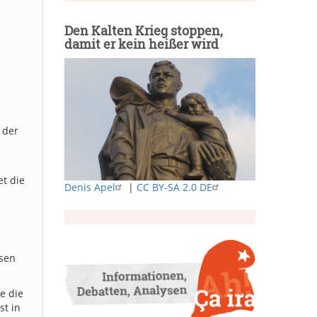
Den Kalten Krieg stoppen,
damit er kein heißer wird
 der
et die
Denis Apel
|
CC BY-SA 2.0 DE
esen
e die
st in