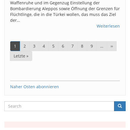
Waffenruhe und im Gegenzug Einstellung der
Bombardierung Aleppos sowie Öffnung der Grenzen für
Flüchtlinge, die in die Türkei wollen, das muss das Ziel
der…
Weiterlesen
Seitennummerierung
Aktuelle
1
Page
2
Page
3
Page
4
Page
5
Page
6
Page
7
Page
8
Page
9
…
Nächste
››
Seite
Seite
Letzte
Letzte »
Seite
Naher Osten abonnieren
Search
Searc
Suche