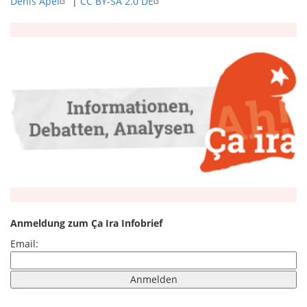
Denis Apel
|
CC BY-SA 2.0 DE
Anmeldung zum Ça Ira Infobrief
Email: