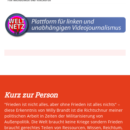
Kurz zur Person
"Frieden ist nicht alles, aber ohne Frieden ist alles nichts" –
diese Erkenntnis von Willy Brandt ist die Richtschnur meiner
politischen Arbeit in Zeiten der Militarisierung von
Außenpolitik. Die Welt braucht keine Kriege sondern Frieden
braucht gerechtes Teilen von Ressourcen, Wissen, Reichtum,