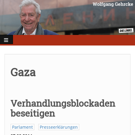
Direkt
zum
Inhalt
Gaza
Verhandlungsblockaden
beseitigen
Parlament
Presseerklärungen