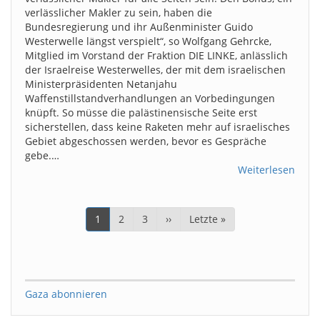
verlässlicher Makler zu sein, haben die
Bundesregierung und ihr Außenminister Guido
Westerwelle längst verspielt“, so Wolfgang Gehrcke,
Mitglied im Vorstand der Fraktion DIE LINKE, anlässlich
der Israelreise Westerwelles, der mit dem israelischen
Ministerpräsidenten Netanjahu
Waffenstillstandverhandlungen an Vorbedingungen
knüpft. So müsse die palästinensische Seite erst
sicherstellen, dass keine Raketen mehr auf israelisches
Gebiet abgeschossen werden, bevor es Gespräche
gebe.…
Weiterlesen
Seitennummerierung
Aktuelle
1
Page
2
Page
3
Nächste
››
Letzte
Letzte »
Seite
Seite
Seite
Gaza abonnieren