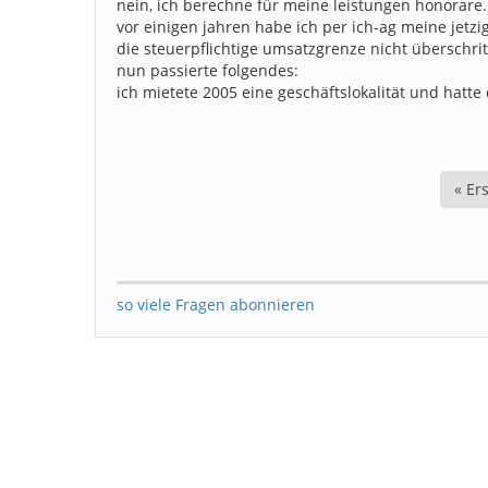
nein, ich berechne für meine leistungen honorare
vor einigen jahren habe ich per ich-ag meine jetzi
die steuerpflichtige umsatzgrenze nicht überschrit
nun passierte folgendes:
ich mietete 2005 eine geschäftslokalität und ha
Seitennummerierung
Erst
« Er
Seit
so viele Fragen abonnieren