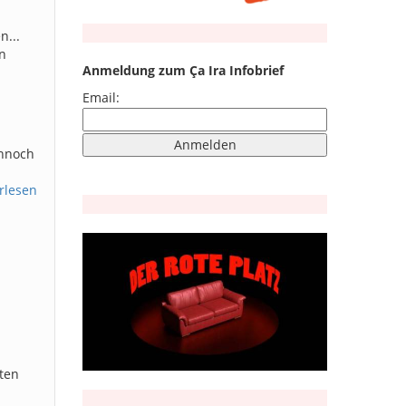
n...
n
Anmeldung zum Ça Ira Infobrief
Email:
ennoch
rlesen
sten