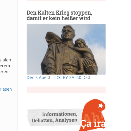
Den Kalten Krieg stoppen,
damit er kein heißer wird
zialen
derem
eren,
Denis Apel
|
CC BY-SA 2.0 DE
rlesen