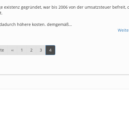
.
ge existenz gegründet, war bis 2006 von der umsatzsteuer befreit, 
t.
tte dadurch höhere kosten. demgemäß…
Weite
e
ste
Vorherige
‹‹
Page
1
Page
2
Page
3
Aktuelle
4
e
Seite
Seite