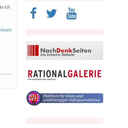
da ich
rlesen