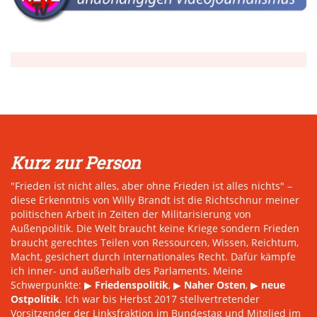
Kurz zur Person
"Frieden ist nicht alles, aber ohne Frieden ist alles nichts" –
diese Erkenntnis von Willy Brandt ist die Richtschnur meiner
politischen Arbeit in Zeiten der Militarisierung von
Außenpolitik. Die Welt braucht keine Kriege sondern Frieden
braucht gerechtes Teilen von Ressourcen, Wissen, Reichtum,
Macht, gesichert durch internationales Recht. Dafür kämpfe
ich inner- und außerhalb des Parlaments. Meine
Schwerpunkte: ▶
Friedenspolitik
, ▶
Naher Osten
, ▶
neue
Ostpolitik
. Ich war bis Herbst 2017 stellvertretender
Vorsitzender der Linksfraktion im Bundestag und Mitglied im