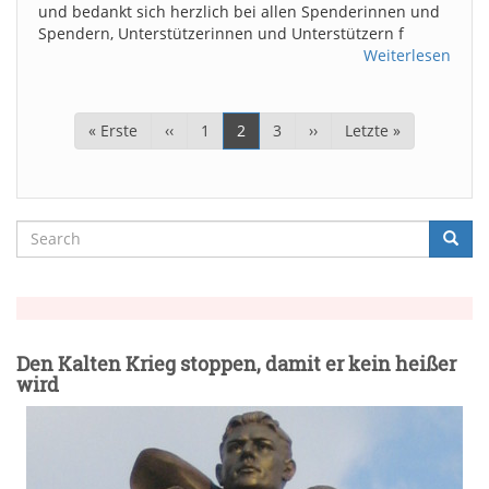
und bedankt sich herzlich bei allen Spenderinnen und
Spendern, Unterstützerinnen und Unterstützern f
Weiterlesen
Seitennummerierung
Erste
« Erste
Vorherige
‹‹
Page
1
Aktuelle
2
Page
3
Nächste
››
Letzte
Letzte »
Seite
Seite
Seite
Seite
Seite
Search
Searc
Suche
Den Kalten Krieg stoppen, damit er kein heißer
wird