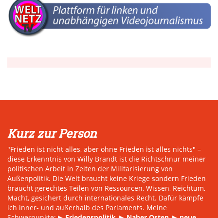
Kurz zur Person
"Frieden ist nicht alles, aber ohne Frieden ist alles nichts" –
diese Erkenntnis von Willy Brandt ist die Richtschnur meiner
politischen Arbeit in Zeiten der Militarisierung von
Außenpolitik. Die Welt braucht keine Kriege sondern Frieden
braucht gerechtes Teilen von Ressourcen, Wissen, Reichtum,
Macht, gesichert durch internationales Recht. Dafür kämpfe
ich inner- und außerhalb des Parlaments. Meine
Schwerpunkte: ▶
Friedenspolitik
, ▶
Naher Osten
, ▶
neue