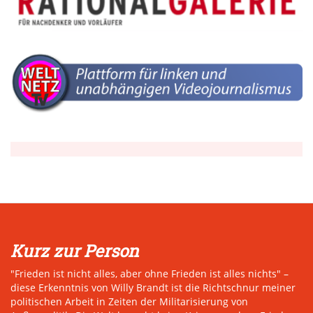
Kurz zur Person
"Frieden ist nicht alles, aber ohne Frieden ist alles nichts" –
diese Erkenntnis von Willy Brandt ist die Richtschnur meiner
politischen Arbeit in Zeiten der Militarisierung von