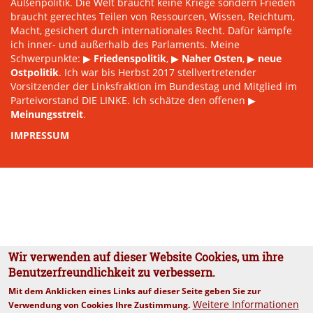
Außenpolitik. Die Welt braucht keine Kriege sondern Frieden
braucht gerechtes Teilen von Ressourcen, Wissen, Reichtum,
Macht, gesichert durch internationales Recht. Dafür kämpfe
ich inner- und außerhalb des Parlaments. Meine
Schwerpunkte: ▶
Friedenspolitik
, ▶
Naher Osten
, ▶
neue
Ostpolitik
. Ich war bis Herbst 2017 stellvertretender
Vorsitzender der Linksfraktion im Bundestag und Mitglied im
Parteivorstand DIE LINKE. Ich schätze den offenen ▶
Meinungsstreit
.
IMPRESSUM
Wir verwenden auf dieser Website Cookies, um ihre
Benutzerfreundlichkeit zu verbessern.
Mit dem Anklicken eines Links auf dieser Seite geben Sie zur
Weitere Informationen
Verwendung von Cookies Ihre Zustimmung.