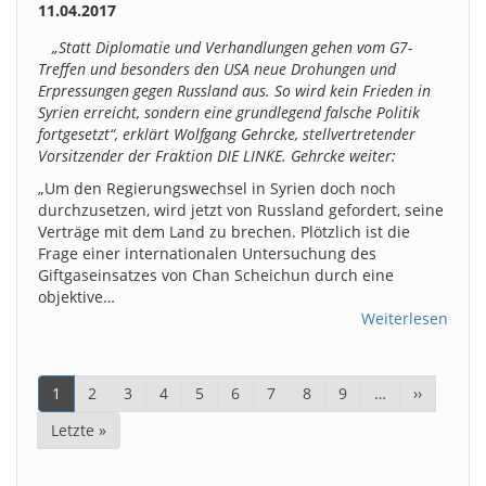
11.04.2017
„Statt Diplomatie und Verhandlungen gehen vom G7-
Treffen und besonders den USA neue Drohungen und
Erpressungen gegen Russland aus. So wird kein Frieden in
Syrien erreicht, sondern eine grundlegend falsche Politik
fortgesetzt“, erklärt Wolfgang Gehrcke, stellvertretender
Vorsitzender der Fraktion DIE LINKE. Gehrcke weiter:
„Um den Regierungswechsel in Syrien doch noch
durchzusetzen, wird jetzt von Russland gefordert, seine
Verträge mit dem Land zu brechen. Plötzlich ist die
Frage einer internationalen Untersuchung des
Giftgaseinsatzes von Chan Scheichun durch eine
objektive…
Weiterlesen
Seitennummerierung
Aktuelle
1
Page
2
Page
3
Page
4
Page
5
Page
6
Page
7
Page
8
Page
9
…
Nächste
››
Seite
Seite
Letzte
Letzte »
Seite