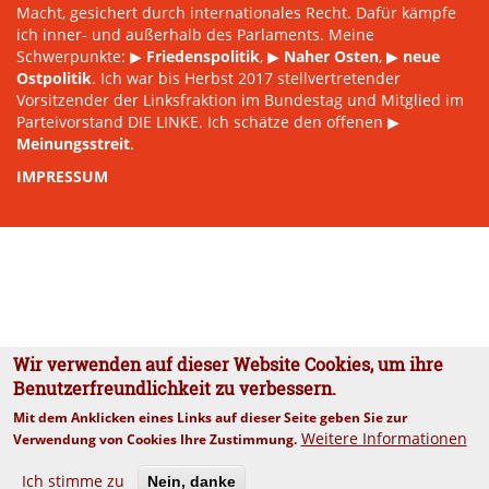
Macht, gesichert durch internationales Recht. Dafür kämpfe
ich inner- und außerhalb des Parlaments. Meine
Schwerpunkte: ▶
Friedenspolitik
, ▶
Naher Osten
, ▶
neue
Ostpolitik
. Ich war bis Herbst 2017 stellvertretender
Vorsitzender der Linksfraktion im Bundestag und Mitglied im
Parteivorstand DIE LINKE. Ich schätze den offenen ▶
Meinungsstreit
.
IMPRESSUM
Wir verwenden auf dieser Website Cookies, um ihre
Benutzerfreundlichkeit zu verbessern.
Mit dem Anklicken eines Links auf dieser Seite geben Sie zur
Weitere Informationen
Verwendung von Cookies Ihre Zustimmung.
Ich stimme zu
Nein, danke