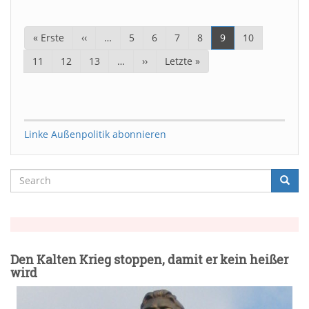
Seitennummerierung
Erste
« Erste
Vorherige
‹‹
…
Page
5
Page
6
Page
7
Page
8
Aktuelle
9
Page
10
Seite
Seite
Seite
Page
11
Page
12
Page
13
…
Nächste
››
Letzte
Letzte »
Seite
Seite
Linke Außenpolitik abonnieren
Search
Searc
Suche
Den Kalten Krieg stoppen, damit er kein heißer
wird