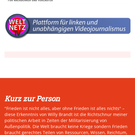
Kurz zur Person
"Frieden ist nicht alles, aber ohne Frieden ist alles nichts" –
diese Erkenntnis von Willy Brandt ist die Richtschnur meiner
politischen Arbeit in Zeiten der Militarisierung von
Außenpolitik. Die Welt braucht keine Kriege sondern Frieden
braucht gerechtes Teilen von Ressourcen, Wissen, Reichtum,