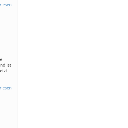
rlesen
ie
nd ist
etzt
rlesen