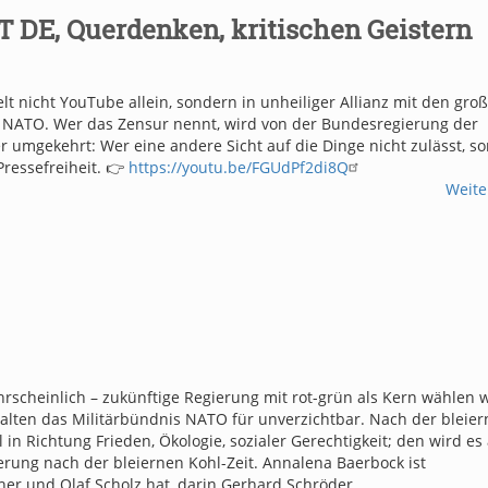
T DE, Querdenken, kritischen Geistern
t nicht YouTube allein, sondern in unheiliger Allianz mit den gro
d NATO. Wer das Zensur nennt, wird von der Bundesregierung der
er umgekehrt: Wer eine andere Sicht auf die Dinge nicht zulässt, s
 Pressefreiheit.
👉
https://youtu.be/FGUdPf2di8Q
Weite
hrscheinlich – zukünftige Regierung mit rot-grün als Kern wählen w
ide halten das Militärbündnis NATO für unverzichtbar. Nach der bleie
l in Richtung Frieden, Ökologie, sozialer Gerechtigkeit; den wird es
erung nach der bleiernen Kohl-Zeit. Annalena Baerbock ist
cher und Olaf Scholz hat, darin Gerhard Schröder…