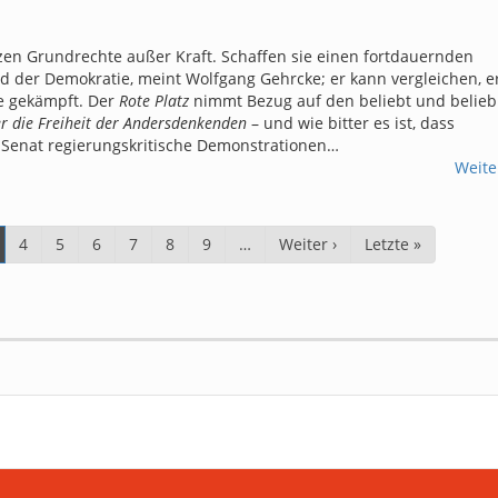
n Grundrechte außer Kraft. Schaffen sie einen fortdauernden
der Demokratie, meint Wolfgang Gehrcke; er kann vergleichen, e
e gekämpft. Der
Rote Platz
nimmt Bezug auf den beliebt und belieb
er die Freiheit der Andersdenkenden
– und wie bitter es ist, dass
 Senat regierungskritische Demonstrationen…
Weite
tuelle
Page
4
Page
5
Page
6
Page
7
Page
8
Page
9
…
Nächste
Weiter ›
Letzte
Letzte »
ite
Seite
Seite