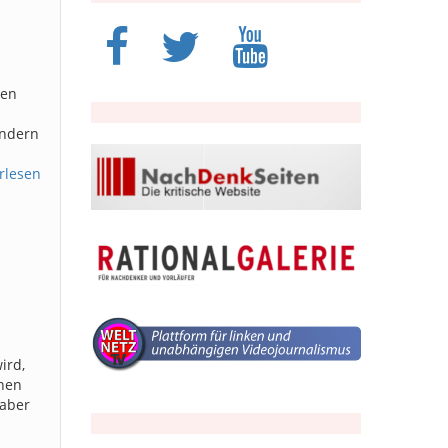
ßen
ondern
rlesen
ird,
rnen
 aber