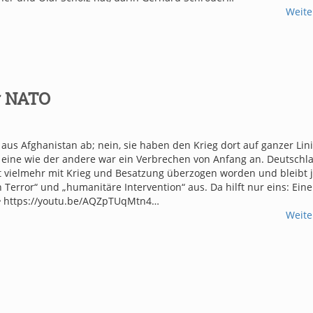
Weite
r NATO
s Afghanistan ab; nein, sie haben den Krieg dort auf ganzer Lin
r eine wie der andere war ein Verbrechen von Anfang an. Deutschla
t vielmehr mit Krieg und Besatzung überzogen worden und bleibt j
 Terror“ und „humanitäre Intervention“ aus. Da hilft nur eins: Eine

https://youtu.be/AQZpTUqMtn4…
Weite