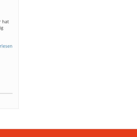
r hat
ig
rlesen