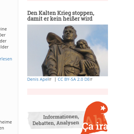
Den Kalten Krieg stoppen,
damit er kein heißer wird
eine
Der
oder
ilder
rlesen
Denis Apel
|
CC BY-SA 2.0 DE
eheime
den