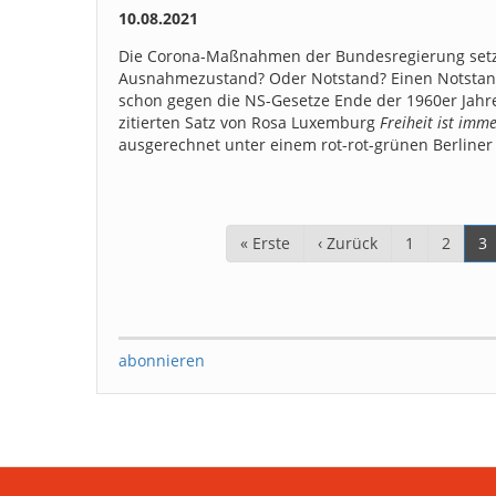
10.08.2021
Die Corona-Maßnahmen der Bundesregierung setze
Ausnahmezustand? Oder Notstand? Einen Notstand 
schon gegen die NS-Gesetze Ende der 1960er Jahr
zitierten Satz von Rosa Luxemburg
Freiheit ist imm
ausgerechnet unter einem rot-rot-grünen Berliner
Seitennummerierung
Erste
« Erste
Vorherige
‹ Zurück
Page
1
Page
2
Ak
3
Seite
Seite
Se
abonnieren