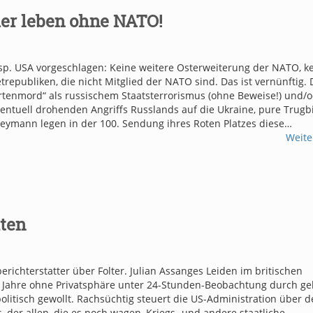
ier leben ohne NATO!
esp. USA vorgeschlagen: Keine weitere Osterweiterung der NATO, k
republiken, die nicht Mitglied der NATO sind. Das ist vernünftig. 
rtenmord“ als russischem Staatsterrorismus (ohne Beweise!) und/
entuell drohenden Angriffs Russlands auf die Ukraine, pure Trugb
eymann legen in der 100. Sendung ihres Roten Platzes diese…
Weite
aten
erichterstatter über Folter. Julian Assanges Leiden im britischen
11 Jahre ohne Privatsphäre unter 24-Stunden-Beobachtung durch g
olitisch gewollt. Rachsüchtig steuert die US-Administration über 
, der allen, die es noch wagen, Kriegs- und andere staatliche