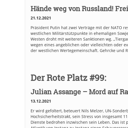
Hände weg von Russland! Fre
21.12.2021
Präsident Putin hat zwei Verträge mit der NATO r
westlichen Militärstützpunkte in ehemaligen Sowjet
Westen droht mit weiteren Sanktionen wg. „Tierga
wegen eines angeblichen oder vielleichten oder ev
der westlichen Wertegemeinschaft. Gehrcke und R
Der Rote Platz #99:
Julian Assange – Mord auf R
13.12.2021
Er wird gefoltert, beteuert Nils Melzer, UN-Sonderb
Hochsicherheitstrakt, sein Stress von insgesamt 
Dienste bedrohen inzwischen sein Leben. Das ist p
Atlantik von Instanz zu Instanz einen Schauprozess