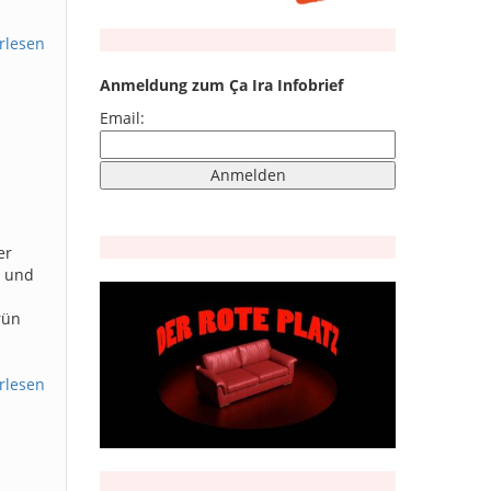
rlesen
Anmeldung zum Ça Ira Infobrief
Email:
er
s und
rün
rlesen