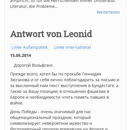
anspricht, ist für die Herrschenden immer Unliteratur.
Literatur, die Probleme…
Weiterlesen
Antwort von Leonid
Linke Außenpolitik
Linke international
15.05.2014
Дорогой Вольфганг,
Прежде всего, хотел бы по просьбе Геннадия
Зюганова и от себя лично поблагодарить за письмо и
за высланный нам текст выступления в Бундестаге, а
также за Вашу позицию в отношении фашизма в
Европе и необходимости чтить память павших в
войне.
День Победы - очень значимый для нас
общенациональный праздник, который
символизирует невероятное мужество и
беспримерный героизм воевавших на фронте и