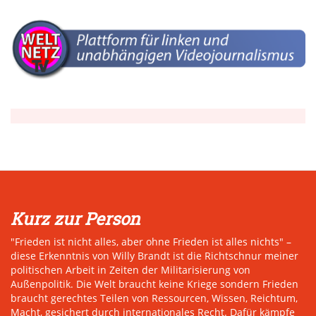
Kurz zur Person
"Frieden ist nicht alles, aber ohne Frieden ist alles nichts" –
diese Erkenntnis von Willy Brandt ist die Richtschnur meiner
politischen Arbeit in Zeiten der Militarisierung von
Außenpolitik. Die Welt braucht keine Kriege sondern Frieden
braucht gerechtes Teilen von Ressourcen, Wissen, Reichtum,
Macht, gesichert durch internationales Recht. Dafür kämpfe