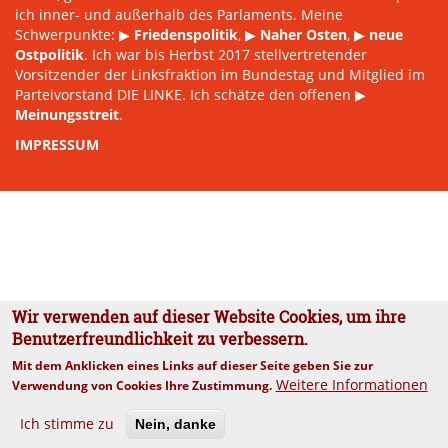
ich inner- und außerhalb des Parlaments. Meine
Schwerpunkte: ▶
Friedenspolitik
, ▶
Naher Osten
, ▶
neue
Ostpolitik
. Ich war bis Herbst 2017 stellvertretender
Vorsitzender der Linksfraktion im Bundestag und Mitglied im
Parteivorstand DIE LINKE. Ich schätze den offenen ▶
Meinungsstreit
.
IMPRESSUM
Wir verwenden auf dieser Website Cookies, um ihre
Benutzerfreundlichkeit zu verbessern.
Mit dem Anklicken eines Links auf dieser Seite geben Sie zur
Weitere Informationen
Verwendung von Cookies Ihre Zustimmung.
Ich stimme zu
Nein, danke