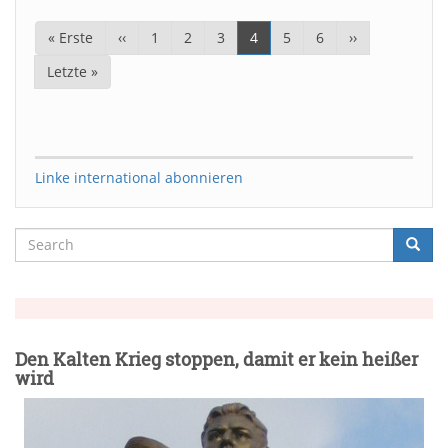
Seitennummerierung
Erste
« Erste
Vorherige
‹‹
Page
1
Page
2
Page
3
Aktuelle
4
Page
5
Page
6
Nächste
››
Seite
Seite
Seite
Seite
Letzte
Letzte »
Seite
Linke international abonnieren
Search
Searc
Suche
Den Kalten Krieg stoppen, damit er kein heißer
wird