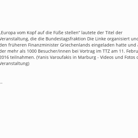
„Europa vom Kopf auf die Füße stellen“ lautete der Titel der
Veranstaltung, die die Bundestagsfraktion Die Linke orga­nisiert u
den früheren Finanzminister Griechenlands eingeladen hatte und
der mehr als 1000 Besucher/innen bei Vortrag im TTZ am 11. Febr
2016 teilnahmen. (Yanis Varoufakis in Marburg - Videos und Fotos 
Veranstaltung)
…