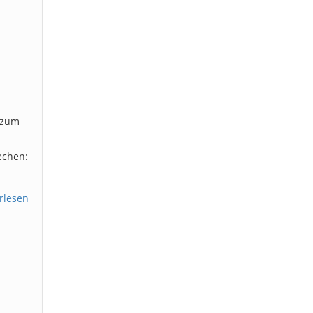
r zum
echen:
rlesen