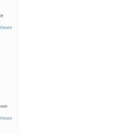
te
rlesen
 von
rlesen