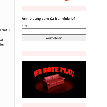
Anmeldung zum Ça Ira Infobrief
Email:
nd dazu
 an
uar
der