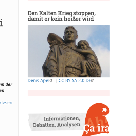
Den Kalten Krieg stoppen,
damit er kein heißer wird
i
Denis Apel
|
CC BY-SA 2.0 DE
nn der
ten
rlesen