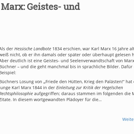
 Marx: Geistes- und
Als der
Hessische Landbote
1834 erschien, war Karl Marx 16 Jahre alt
weiß nicht, ob er ihn damals oder später oder überhaupt gelesen h
Aber deutlich ist eine Geistes- und Seelenverwandtschaft von Mar
Büchner – und die geht manchmal bis in sprachliche Bilder. Dafür 
Beispiel:
Büchners Losung von
„
Friede den Hütten, Krieg den Palästen!“ hat
junge Karl Marx 1844 in der
Einleitung zur Kritik der Hegelschen
Rechtsphiloso
phie
aufgegriffen; daraus stammen im folgenden die 
Zitate. In diesem wortgewandten Plädoyer für die…
Weite