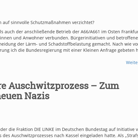
n auf sinnvolle Schutzmaßnahmen verzichtet?
ls auch der anschließende Betrieb der A66/A661 im Osten Frankfu
rinnen und Anwohner verbunden. Bürgerinitiativen und betroffene
meidung der Lärm- und Schadstoffbelastung gemacht. Nach wie vor
ung ich die Bundesregierung mit einer Kleinen Anfrage gebeten h
Weite
ahre Auschwitzprozess – Zum
neuen Nazis
der die Fraktion DIE LINKE im Deutschen Bundestag auf Initiative 
s des Auschwitzprozesses nach Kassel eingeladen hatte. Als „Stra