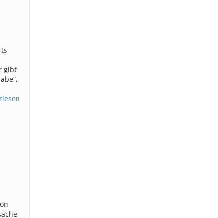
rts
 gibt
abe“,
rlesen
von
fsache