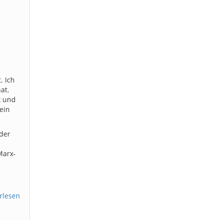
. Ich
at.
x und
ein
 der
Marx-
rlesen