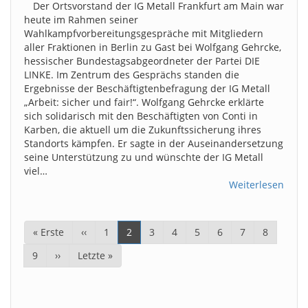
Der Ortsvorstand der IG Metall Frankfurt am Main war
heute im Rahmen seiner
Wahlkampfvorbereitungsgespräche mit Mitgliedern
aller Fraktionen in Berlin zu Gast bei Wolfgang Gehrcke,
hessischer Bundestagsabgeordneter der Partei DIE
LINKE. Im Zentrum des Gesprächs standen die
Ergebnisse der Beschäftigtenbefragung der IG Metall
„Arbeit: sicher und fair!“. Wolfgang Gehrcke erklärte
sich solidarisch mit den Beschäftigten von Conti in
Karben, die aktuell um die Zukunftssicherung ihres
Standorts kämpfen. Er sagte in der Auseinandersetzung
seine Unterstützung zu und wünschte der IG Metall
viel…
Weiterlesen
Seitennummerierung
Erste
« Erste
Vorherige
‹‹
Page
1
Aktuelle
2
Page
3
Page
4
Page
5
Page
6
Page
7
Page
8
Seite
Seite
Seite
Page
9
Nächste
››
Letzte
Letzte »
Seite
Seite