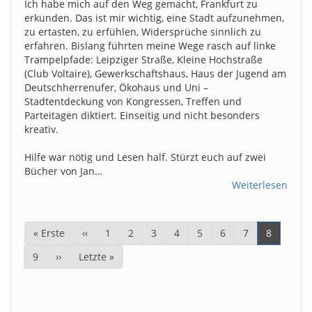
Ich habe mich auf den Weg gemacht, Frankfurt zu
erkunden. Das ist mir wichtig, eine Stadt aufzunehmen,
zu ertasten, zu erfühlen, Widersprüche sinnlich zu
erfahren. Bislang führten meine Wege rasch auf linke
Trampelpfade: Leipziger Straße, Kleine Hochstraße
(Club Voltaire), Gewerkschaftshaus, Haus der Jugend am
Deutschherrenufer, Ökohaus und Uni –
Stadtentdeckung von Kongressen, Treffen und
Parteitagen diktiert. Einseitig und nicht besonders
kreativ.
Hilfe war nötig und Lesen half. Stürzt euch auf zwei
Bücher von Jan…
Weiterlesen
Seitennummerierung
Erste
« Erste
Vorherige
‹‹
Page
1
Page
2
Page
3
Page
4
Page
5
Page
6
Page
7
Aktuelle
8
Seite
Seite
Seite
Page
9
Nächste
››
Letzte
Letzte »
Seite
Seite