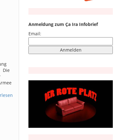
Anmeldung zum Ça Ira Infobrief
Email:
ung
: Die
r
 Armee
rlesen