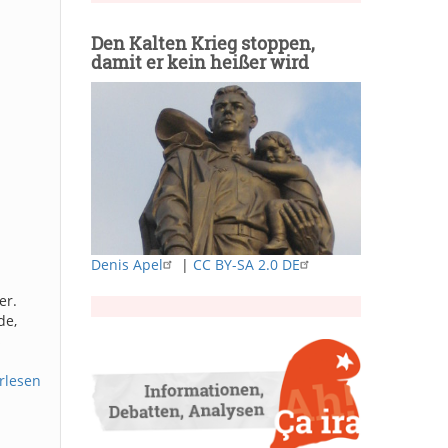
Den Kalten Krieg stoppen,
damit er kein heißer wird
Denis Apel
|
CC BY-SA 2.0 DE
er.
de,
s
rlesen