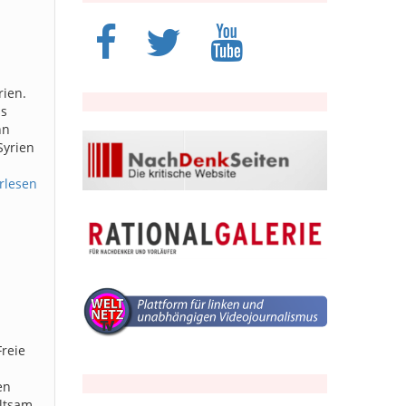
rien.
ss
nn
Syrien
rlesen
reie
en
altsam