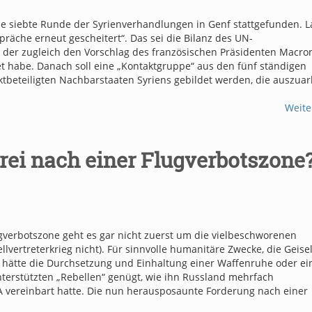
ie siebte Runde der Syrienverhandlungen in Genf stattgefunden. L
spräche erneut gescheitert“. Das sei die Bilanz des UN-
, der zugleich den Vorschlag des französischen Präsidenten Macro
t habe. Danach soll eine „Kontaktgruppe“ aus den fünf ständigen
ktbeteiligten Nachbarstaaten Syriens gebildet werden, die auszuar
Weite
rei nach einer Flugverbotszone
gverbotszone geht es gar nicht zuerst um die vielbeschworenen
ertreterkrieg nicht). Für sinnvolle humanitäre Zwecke, die Geise
en, hätte die Durchsetzung und Einhaltung einer Waffenruhe oder ei
nterstützten „Rebellen“ genügt, wie ihn Russland mehrfach
vereinbart hatte. Die nun herausposaunte Forderung nach einer