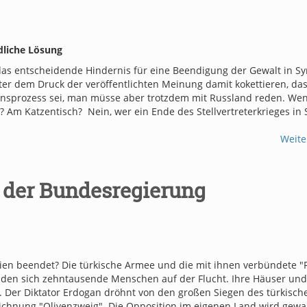
edliche Lösung
 das entscheidende Hindernis für eine Beendigung der Gewalt in Sy
nter dem Druck der veröffentlichten Meinung damit kokettieren, da
densprozess sei, man müsse aber trotzdem mit Russland reden. We
? Am Katzentisch? Nein, wer ein Ende des Stellvertreterkrieges in 
Weite
d der Bundesregierung
en beendet? Die türkische Armee und die mit ihnen verbündete "F
inden sich zehntausende Menschen auf der Flucht. Ihre Häuser und
 Der Diktator Erdogan dröhnt von den großen Siegen des türkisch
eichnung "Olivenzweig". Die Opposition im eigenen Land wird gew