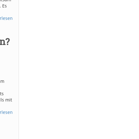
. Es
rlesen
en?
 im
ts
ls mit
rlesen