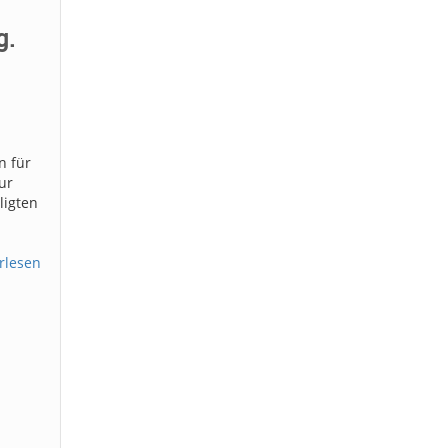
g.
n für
ur
ligten
rlesen