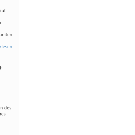
aut
n
beiten
rlesen
?
ln des
nes