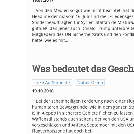
19.07.2017
Von den Medien so gut wie nicht beachtet, hat d
Headline der
taz
vom 16. Juli sind die „Friedensge
Sonderbeauftragten für Syrien, Staffan de Mistura
guthieß, den jener auch Donald Trump unterbreite
Mitgliedern des UN-Sicherheitsrats und den konfli
hätte, wie es mit…
Was bedeutet das Gesch
Linke Außenpolitik
Naher Osten
19.10.2016
Bei der scheinheiligen Forderung nach einer Flu
humanitären Beweggründe (wie in dem ganzen Stellv
IS in Aleppo in sicherere Gebiete fliehen zu lass
Waffenstillstands auch seitens der von den USA u
vorgeschlagen und Anfang September mit den USA 
Flugverbotszone hat doch bei…